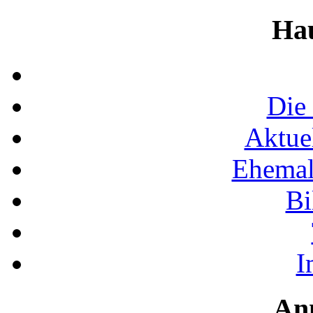
Ha
Die
Aktue
Ehemal
Bi
I
An